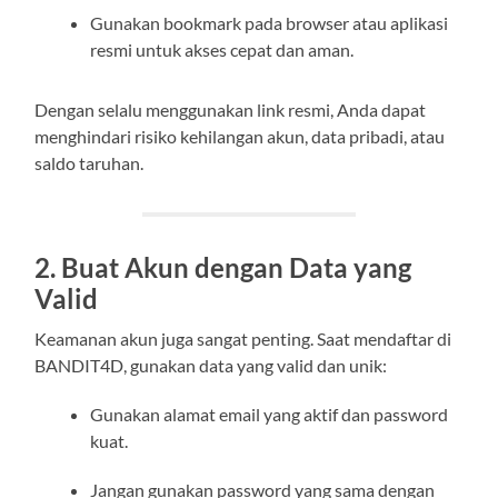
Gunakan bookmark pada browser atau aplikasi
resmi untuk akses cepat dan aman.
Dengan selalu menggunakan link resmi, Anda dapat
menghindari risiko kehilangan akun, data pribadi, atau
saldo taruhan.
2. Buat Akun dengan Data yang
Valid
Keamanan akun juga sangat penting. Saat mendaftar di
BANDIT4D, gunakan data yang valid dan unik:
Gunakan alamat email yang aktif dan password
kuat.
Jangan gunakan password yang sama dengan