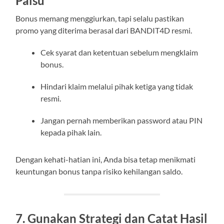
Palsu
Bonus memang menggiurkan, tapi selalu pastikan
promo yang diterima berasal dari BANDIT4D resmi.
Cek syarat dan ketentuan sebelum mengklaim
bonus.
Hindari klaim melalui pihak ketiga yang tidak
resmi.
Jangan pernah memberikan password atau PIN
kepada pihak lain.
Dengan kehati-hatian ini, Anda bisa tetap menikmati
keuntungan bonus tanpa risiko kehilangan saldo.
7. Gunakan Strategi dan Catat Hasil