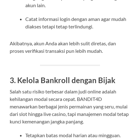
akun lain.
Catat informasi login dengan aman agar mudah
diakses tetapi tetap terlindungi.
Akibatnya, akun Anda akan lebih sulit diretas, dan
proses verifikasi transaksi pun lebih mudah.
3. Kelola Bankroll dengan Bijak
Salah satu risiko terbesar dalam judi online adalah
kehilangan modal secara cepat. BANDIT4D
menawarkan berbagai jenis permainan yang seru, mulai
dari slot hingga live casino, tapi manajemen modal tetap
kunci kemenangan jangka panjang.
Tetapkan batas modal harian atau mingguan.