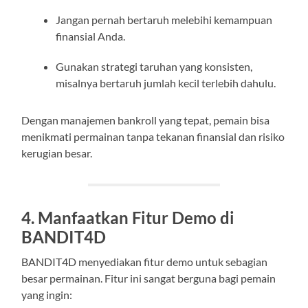
Jangan pernah bertaruh melebihi kemampuan
finansial Anda.
Gunakan strategi taruhan yang konsisten,
misalnya bertaruh jumlah kecil terlebih dahulu.
Dengan manajemen bankroll yang tepat, pemain bisa
menikmati permainan tanpa tekanan finansial dan risiko
kerugian besar.
4. Manfaatkan Fitur Demo di
BANDIT4D
BANDIT4D menyediakan fitur demo untuk sebagian
besar permainan. Fitur ini sangat berguna bagi pemain
yang ingin: