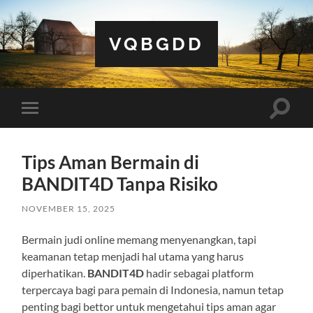
VQBGDD
Toggle
Toggle
search
mobile
field
menu
Tips Aman Bermain di
BANDIT4D Tanpa Risiko
NOVEMBER 15, 2025
Bermain judi online memang menyenangkan, tapi
keamanan tetap menjadi hal utama yang harus
diperhatikan.
BANDIT4D
hadir sebagai platform
terpercaya bagi para pemain di Indonesia, namun tetap
penting bagi bettor untuk mengetahui tips aman agar