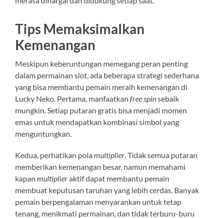
merasa dihargai dan didukung setiap saat.
Tips Memaksimalkan
Kemenangan
Meskipun keberuntungan memegang peran penting
dalam permainan slot, ada beberapa strategi sederhana
yang bisa membantu pemain meraih kemenangan di
Lucky Neko. Pertama, manfaatkan
free spin
sebaik
mungkin. Setiap putaran gratis bisa menjadi momen
emas untuk mendapatkan kombinasi simbol yang
menguntungkan.
Kedua, perhatikan pola
multiplier
. Tidak semua putaran
memberikan kemenangan besar, namun memahami
kapan
multiplier
aktif dapat membantu pemain
membuat keputusan taruhan yang lebih cerdas. Banyak
pemain berpengalaman menyarankan untuk tetap
tenang, menikmati permainan, dan tidak terburu-buru