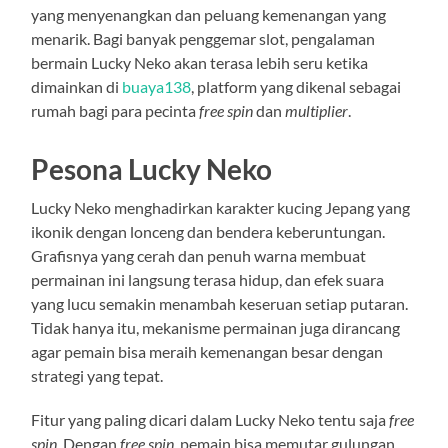
yang menyenangkan dan peluang kemenangan yang
menarik. Bagi banyak penggemar slot, pengalaman
bermain Lucky Neko akan terasa lebih seru ketika
dimainkan di
buaya138
, platform yang dikenal sebagai
rumah bagi para pecinta
free spin
dan
multiplier
.
Pesona Lucky Neko
Lucky Neko menghadirkan karakter kucing Jepang yang
ikonik dengan lonceng dan bendera keberuntungan.
Grafisnya yang cerah dan penuh warna membuat
permainan ini langsung terasa hidup, dan efek suara
yang lucu semakin menambah keseruan setiap putaran.
Tidak hanya itu, mekanisme permainan juga dirancang
agar pemain bisa meraih kemenangan besar dengan
strategi yang tepat.
Fitur yang paling dicari dalam Lucky Neko tentu saja
free
spin
. Dengan
free spin
, pemain bisa memutar gulungan