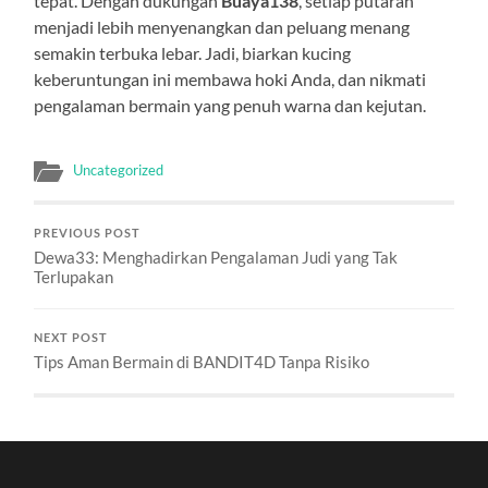
tepat. Dengan dukungan
Buaya138
, setiap putaran
menjadi lebih menyenangkan dan peluang menang
semakin terbuka lebar. Jadi, biarkan kucing
keberuntungan ini membawa hoki Anda, dan nikmati
pengalaman bermain yang penuh warna dan kejutan.
Uncategorized
PREVIOUS POST
Dewa33: Menghadirkan Pengalaman Judi yang Tak
Terlupakan
NEXT POST
Tips Aman Bermain di BANDIT4D Tanpa Risiko