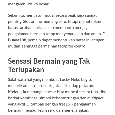
mengambil risiko besar.
Selain itu, mengatur modal secara bijak juga sangat
penting. Slot online memang seru, tetapi menetapkan
batas taruhan harian akan membantu menjaga
pengalaman bermain tetap menyenangkan dan aman. Di
Buaya138
, pemain dapat menentukan batas ini dengan
mudah, sehingga permainan tetap terkontrol.
Sensasi Bermain yang Tak
Terlupakan
Salah satu hal yang membuat Lucky Neko begitu
menarik adalah sensasi kejutan di setiap putaran.
Kadang, kemenangan besar bisa muncul secara tiba-tiba
berkat kombinasi simbol keberuntungan dan
multiplier
yang aktif. Ditambah dengan
free spin
, pengalaman
bermain menjadi lebih seru dan menegangkan.