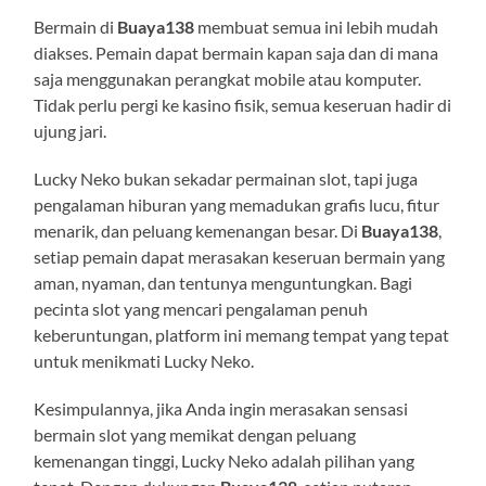
Bermain di
Buaya138
membuat semua ini lebih mudah
diakses. Pemain dapat bermain kapan saja dan di mana
saja menggunakan perangkat mobile atau komputer.
Tidak perlu pergi ke kasino fisik, semua keseruan hadir di
ujung jari.
Lucky Neko bukan sekadar permainan slot, tapi juga
pengalaman hiburan yang memadukan grafis lucu, fitur
menarik, dan peluang kemenangan besar. Di
Buaya138
,
setiap pemain dapat merasakan keseruan bermain yang
aman, nyaman, dan tentunya menguntungkan. Bagi
pecinta slot yang mencari pengalaman penuh
keberuntungan, platform ini memang tempat yang tepat
untuk menikmati Lucky Neko.
Kesimpulannya, jika Anda ingin merasakan sensasi
bermain slot yang memikat dengan peluang
kemenangan tinggi, Lucky Neko adalah pilihan yang