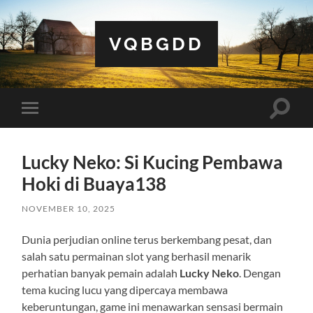
VQBGDD
Toggle
Toggle
search
mobile
field
menu
Lucky Neko: Si Kucing Pembawa
Hoki di Buaya138
NOVEMBER 10, 2025
Dunia perjudian online terus berkembang pesat, dan
salah satu permainan slot yang berhasil menarik
perhatian banyak pemain adalah
Lucky Neko
. Dengan
tema kucing lucu yang dipercaya membawa
keberuntungan, game ini menawarkan sensasi bermain