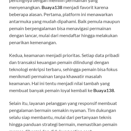
pentingnya dengan memilih permainan yang
menyenangkan.
Buaya138
menjadi favorit karena
beberapa alasan. Pertama, platform ini menawarkan
antarmuka yang mudah dipahami. Baik pemula maupun
pemain berpengalaman bisa menavigasi permainan
dengan lancar, mulai dari mendaftar hingga melakukan
penarikan kemenangan.
Kedua, keamanan menjadi prioritas. Setiap data pribadi
dan transaksi keuangan pemain dilindungi dengan
teknologi enkripsi terbaru, sehingga pemain bisa fokus
menikmati permainan tanpa khawatir masalah
keamanan. Hal ini tentu menjadi nilai tambah yang
membuat banyak pemain loyal kembali ke
Buaya138
.
Selain itu, layanan pelanggan yang responsif membuat
pengalaman bermain semakin nyaman. Tim dukungan
selalu siap membantu, mulai dari pertanyaan teknis
hingga panduan strategi bermain, memastikan pemain