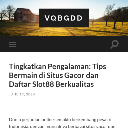
VQBGDD
Toggle
Toggle
search
mobile
field
menu
Tingkatkan Pengalaman: Tips
Bermain di Situs Gacor dan
Daftar Slot88 Berkualitas
JUNE 17, 2024
Dunia perjudian online semakin berkembang pesat di
Indonesia, dengan munculnya berbagai situs gacor dan