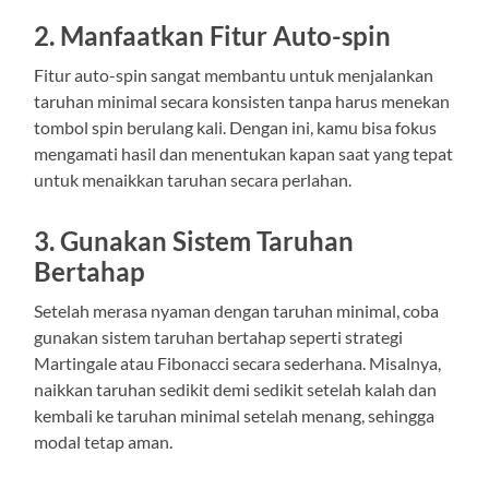
2. Manfaatkan Fitur Auto-spin
Fitur auto-spin sangat membantu untuk menjalankan
taruhan minimal secara konsisten tanpa harus menekan
tombol spin berulang kali. Dengan ini, kamu bisa fokus
mengamati hasil dan menentukan kapan saat yang tepat
untuk menaikkan taruhan secara perlahan.
3. Gunakan Sistem Taruhan
Bertahap
Setelah merasa nyaman dengan taruhan minimal, coba
gunakan sistem taruhan bertahap seperti strategi
Martingale atau Fibonacci secara sederhana. Misalnya,
naikkan taruhan sedikit demi sedikit setelah kalah dan
kembali ke taruhan minimal setelah menang, sehingga
modal tetap aman.