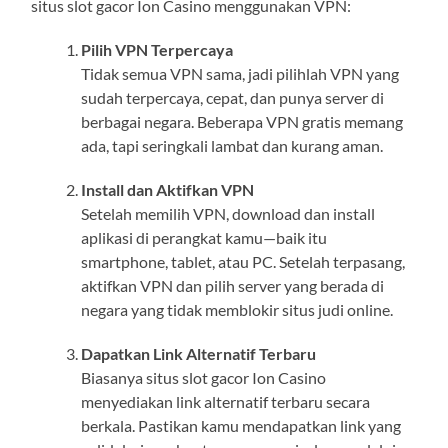
situs slot gacor Ion Casino menggunakan VPN:
Pilih VPN Terpercaya
Tidak semua VPN sama, jadi pilihlah VPN yang
sudah terpercaya, cepat, dan punya server di
berbagai negara. Beberapa VPN gratis memang
ada, tapi seringkali lambat dan kurang aman.
Install dan Aktifkan VPN
Setelah memilih VPN, download dan install
aplikasi di perangkat kamu—baik itu
smartphone, tablet, atau PC. Setelah terpasang,
aktifkan VPN dan pilih server yang berada di
negara yang tidak memblokir situs judi online.
Dapatkan Link Alternatif Terbaru
Biasanya situs slot gacor Ion Casino
menyediakan link alternatif terbaru secara
berkala. Pastikan kamu mendapatkan link yang