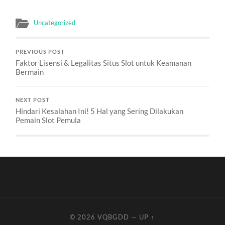
Uncategorized
PREVIOUS POST
Faktor Lisensi & Legalitas Situs Slot untuk Keamanan
Bermain
NEXT POST
Hindari Kesalahan Ini! 5 Hal yang Sering Dilakukan
Pemain Slot Pemula
© 2026
VQBGDD
—
UP ↑