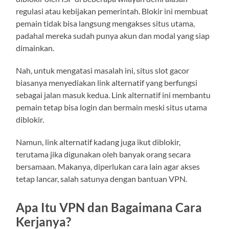
regulasi atau kebijakan pemerintah. Blokir ini membuat
pemain tidak bisa langsung mengakses situs utama,
padahal mereka sudah punya akun dan modal yang siap
dimainkan.
Nah, untuk mengatasi masalah ini, situs slot gacor
biasanya menyediakan link alternatif yang berfungsi
sebagai jalan masuk kedua. Link alternatif ini membantu
pemain tetap bisa login dan bermain meski situs utama
diblokir.
Namun, link alternatif kadang juga ikut diblokir,
terutama jika digunakan oleh banyak orang secara
bersamaan. Makanya, diperlukan cara lain agar akses
tetap lancar, salah satunya dengan bantuan VPN.
Apa Itu VPN dan Bagaimana Cara
Kerjanya?