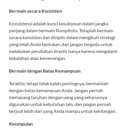
Bermain secara Konsisten
Konsistensi adalah kunci kesuksesan dalam jangka
panjang dalam bermain Rumpitoto. Tetaplah bermain
secara konsisten dan disiplin dalam mengikuti strategi
yang telah Anda tentukan, dan jangan tergoda untuk
melakukan perubahan drastis hanya karena mengalami
kekalahan atau kemenangan.
Bermain dengan Batas Kemampuan
Terakhir, tetapi tidak kalah pentingnya, bermainlah
dengan batas kemampuan Anda. Jangan pernah
memasang taruhan dengan uang yang seharusnya
digunakan untuk kebutuhan lain, dan jangan pernah
berjudi lebih dari yang Anda mampu untuk kehilangan.
Kesimpulan