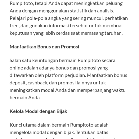
Rumpitoto, tetapi Anda dapat meningkatkan peluang
Anda dengan menggunakan statistik dan analisis.
Pelajari pola-pola angka yang sering muncul, perhatikan
tren, dan gunakan informasi tersebut untuk membuat
keputusan yang lebih cerdas saat memasang taruhan.
Manfaatkan Bonus dan Promosi
Salah satu keuntungan bermain Rumpitoto secara
online adalah adanya bonus dan promosi yang
ditawarkan oleh platform perjudian. Manfaatkan bonus
deposit, cashback, dan promosi lainnya untuk
meningkatkan modal Anda dan memperpanjang waktu
bermain Anda.
Kelola Modal dengan Bijak
Kunci utama dalam bermain Rumpitoto adalah
mengelola modal dengan bijak. Tentukan batas