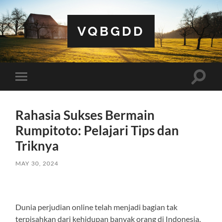
VQBGDD
Toggle
Toggle
search
mobile
field
menu
Rahasia Sukses Bermain
Rumpitoto: Pelajari Tips dan
Triknya
MAY 30, 2024
Dunia perjudian online telah menjadi bagian tak
terpisahkan dari kehidupan banyak orang di Indonesia,