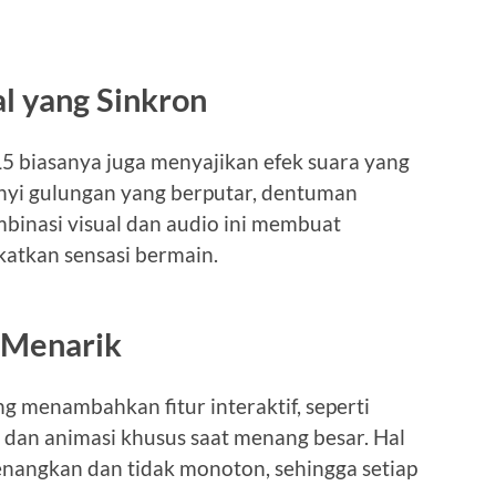
al yang Sinkron
5 biasanya juga menyajikan efek suara yang
unyi gulungan yang berputar, dentuman
binasi visual dan audio ini membuat
atkan sensasi bermain.
g Menarik
enambahkan fitur interaktif, seperti
, dan animasi khusus saat menang besar. Hal
enangkan dan tidak monoton, sehingga setiap