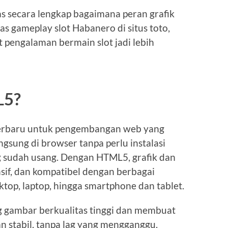
as secara lengkap bagaimana peran grafik
 gameplay slot Habanero di situs toto,
 pengalaman bermain slot jadi lebih
L5?
terbaru untuk pengembangan web yang
sung di browser tanpa perlu instalasi
g sudah usang. Dengan HTML5, grafik dan
nsif, dan kompatibel dengan berbagai
top, laptop, hingga smartphone dan tablet.
g gambar berkualitas tinggi dan membuat
an stabil, tanpa lag yang mengganggu.