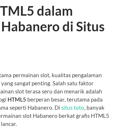
 HTML5 dalam
 Habanero di Situs
utama permainan slot, kualitas pengalaman
yang sangat penting. Salah satu faktor
nan slot terasa seru dan menarik adalah
logi
HTML5
berperan besar, terutama pada
ama seperti Habanero. Di
situs toto
, banyak
rmainan slot Habanero berkat grafis HTML5
lancar.