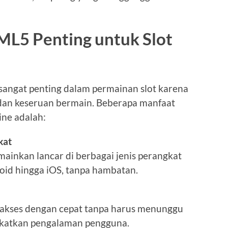
L5 Penting untuk Slot
 sangat penting dalam permainan slot karena
an keseruan bermain. Beberapa manfaat
ine adalah:
kat
ainkan lancar di berbagai jenis perangkat
roid hingga iOS, tanpa hambatan.
akses dengan cepat tanpa harus menunggu
gkatkan pengalaman pengguna.