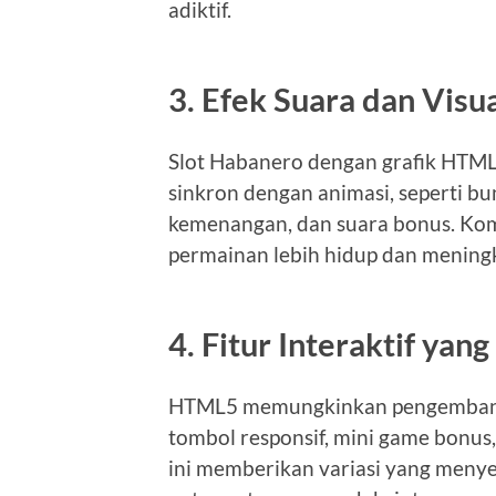
adiktif.
3. Efek Suara dan Visu
Slot Habanero dengan grafik HTML
sinkron dengan animasi, seperti b
kemenangan, dan suara bonus. Kom
permainan lebih hidup dan meningk
4. Fitur Interaktif yan
HTML5 memungkinkan pengembang m
tombol responsif, mini game bonus
ini memberikan variasi yang meny