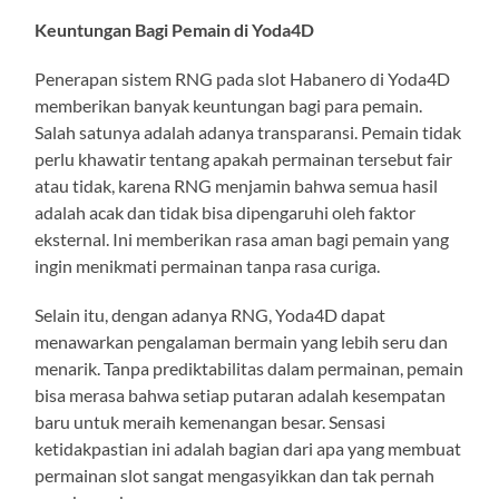
Keuntungan Bagi Pemain di Yoda4D
Penerapan sistem RNG pada slot Habanero di Yoda4D
memberikan banyak keuntungan bagi para pemain.
Salah satunya adalah adanya transparansi. Pemain tidak
perlu khawatir tentang apakah permainan tersebut fair
atau tidak, karena RNG menjamin bahwa semua hasil
adalah acak dan tidak bisa dipengaruhi oleh faktor
eksternal. Ini memberikan rasa aman bagi pemain yang
ingin menikmati permainan tanpa rasa curiga.
Selain itu, dengan adanya RNG, Yoda4D dapat
menawarkan pengalaman bermain yang lebih seru dan
menarik. Tanpa prediktabilitas dalam permainan, pemain
bisa merasa bahwa setiap putaran adalah kesempatan
baru untuk meraih kemenangan besar. Sensasi
ketidakpastian ini adalah bagian dari apa yang membuat
permainan slot sangat mengasyikkan dan tak pernah