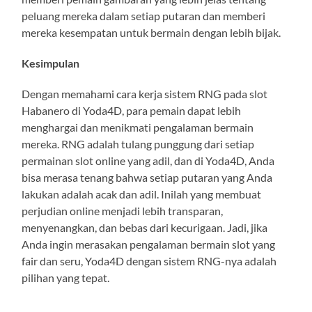
peluang mereka dalam setiap putaran dan memberi
mereka kesempatan untuk bermain dengan lebih bijak.
Kesimpulan
Dengan memahami cara kerja sistem RNG pada slot
Habanero di Yoda4D, para pemain dapat lebih
menghargai dan menikmati pengalaman bermain
mereka. RNG adalah tulang punggung dari setiap
permainan slot online yang adil, dan di Yoda4D, Anda
bisa merasa tenang bahwa setiap putaran yang Anda
lakukan adalah acak dan adil. Inilah yang membuat
perjudian online menjadi lebih transparan,
menyenangkan, dan bebas dari kecurigaan. Jadi, jika
Anda ingin merasakan pengalaman bermain slot yang
fair dan seru, Yoda4D dengan sistem RNG-nya adalah
pilihan yang tepat.