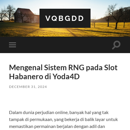
VQBGDD
Toggle
Toggle
search
mobile
field
menu
Mengenal Sistem RNG pada Slot
Habanero di Yoda4D
DECEMBER 31, 2024
Dalam dunia perjudian online, banyak hal yang tak
tampak di permukaan, yang bekerja di balik layar untuk
memastikan permainan berjalan dengan adil dan