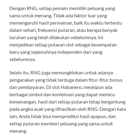
Dengan RNG, setiap pemain memiliki peluang yang
sama untuk menang. Tidak ada faktor luar yang
memengaruhi hasil permainan, baik itu waktu tertentu
dalam sehari, frekuensi putaran, atau berapa banyak
taruhan yang telah dilakukan sebelumnya. Ini
menjadikan setiap putaran slot sebagai kesempatan
baru yang sepenuhnya independen dari yang
sebelumnya.
Selain itu, RNG juga memungkinkan untuk adanya
pengacakan yang tidak terduga dalam fitur-fitur bonus
dan pembayaran. Di slot Habanero, meskipun ada
berbagai simbol dan kombinasi yang dapat memicu
kemenangan, hasil dari setiap putaran tetap bergantung
pada angka acak yang dihasilkan oleh RNG. Dengan kata
lain, Anda tidak bisa memprediksi hasil apapun, dan
setiap putaran memberi peluang yang sama untuk
menang.