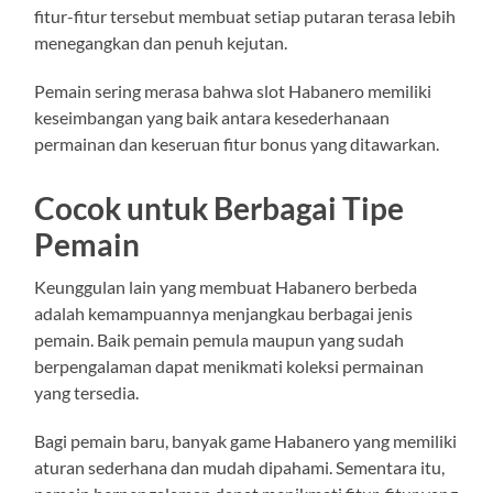
fitur-fitur tersebut membuat setiap putaran terasa lebih
menegangkan dan penuh kejutan.
Pemain sering merasa bahwa slot Habanero memiliki
keseimbangan yang baik antara kesederhanaan
permainan dan keseruan fitur bonus yang ditawarkan.
Cocok untuk Berbagai Tipe
Pemain
Keunggulan lain yang membuat Habanero berbeda
adalah kemampuannya menjangkau berbagai jenis
pemain. Baik pemain pemula maupun yang sudah
berpengalaman dapat menikmati koleksi permainan
yang tersedia.
Bagi pemain baru, banyak game Habanero yang memiliki
aturan sederhana dan mudah dipahami. Sementara itu,