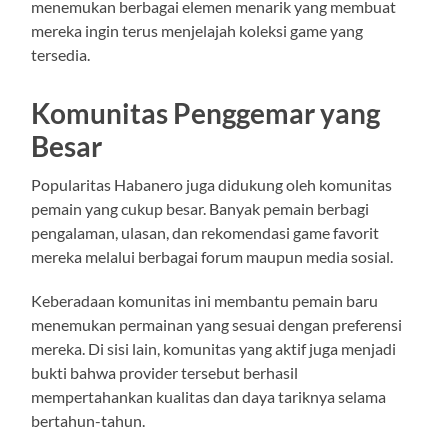
menemukan berbagai elemen menarik yang membuat
mereka ingin terus menjelajah koleksi game yang
tersedia.
Komunitas Penggemar yang
Besar
Popularitas Habanero juga didukung oleh komunitas
pemain yang cukup besar. Banyak pemain berbagi
pengalaman, ulasan, dan rekomendasi game favorit
mereka melalui berbagai forum maupun media sosial.
Keberadaan komunitas ini membantu pemain baru
menemukan permainan yang sesuai dengan preferensi
mereka. Di sisi lain, komunitas yang aktif juga menjadi
bukti bahwa provider tersebut berhasil
mempertahankan kualitas dan daya tariknya selama
bertahun-tahun.