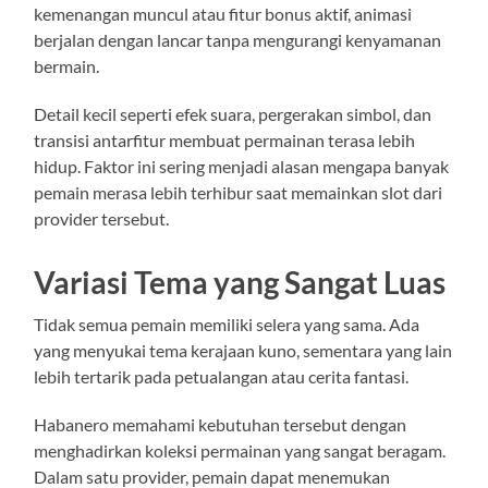
kemenangan muncul atau fitur bonus aktif, animasi
berjalan dengan lancar tanpa mengurangi kenyamanan
bermain.
Detail kecil seperti efek suara, pergerakan simbol, dan
transisi antarfitur membuat permainan terasa lebih
hidup. Faktor ini sering menjadi alasan mengapa banyak
pemain merasa lebih terhibur saat memainkan slot dari
provider tersebut.
Variasi Tema yang Sangat Luas
Tidak semua pemain memiliki selera yang sama. Ada
yang menyukai tema kerajaan kuno, sementara yang lain
lebih tertarik pada petualangan atau cerita fantasi.
Habanero memahami kebutuhan tersebut dengan
menghadirkan koleksi permainan yang sangat beragam.
Dalam satu provider, pemain dapat menemukan