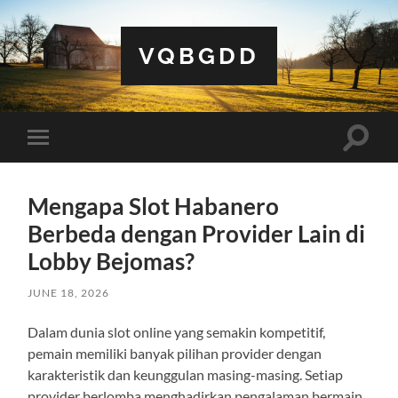
VQBGDD
Toggle
Toggle
search
mobile
field
menu
Mengapa Slot Habanero
Berbeda dengan Provider Lain di
Lobby Bejomas?
JUNE 18, 2026
Dalam dunia slot online yang semakin kompetitif,
pemain memiliki banyak pilihan provider dengan
karakteristik dan keunggulan masing-masing. Setiap
provider berlomba menghadirkan pengalaman bermain