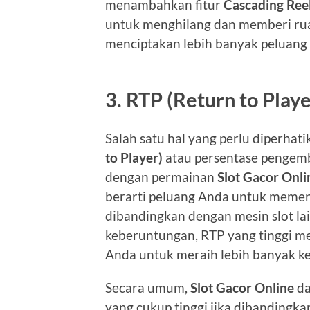
menambahkan fitur
Cascading Ree
untuk menghilang dan memberi ruan
menciptakan lebih banyak peluang
3.
RTP (Return to Playe
Salah satu hal yang perlu diperhat
to Player)
atau persentase pengemb
dengan permainan
Slot Gacor Onli
berarti peluang Anda untuk memen
dibandingkan dengan mesin slot la
keberuntungan, RTP yang tinggi m
Anda untuk meraih lebih banyak k
Secara umum,
Slot Gacor Online
da
yang cukup tinggi jika dibandingka