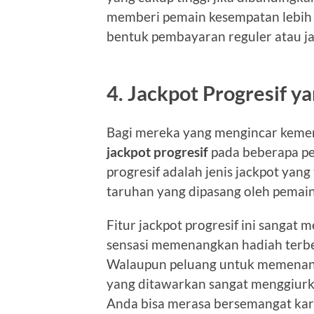
memberi pemain kesempatan lebih 
bentuk pembayaran reguler atau ja
4.
Jackpot Progresif y
Bagi mereka yang mengincar keme
jackpot progresif
pada beberapa p
progresif adalah jenis jackpot yan
taruhan yang dipasang oleh pemain
Fitur jackpot progresif ini sangat
sensasi memenangkan hadiah terbe
Walaupun peluang untuk memenangka
yang ditawarkan sangat menggiurka
Anda bisa merasa bersemangat ka