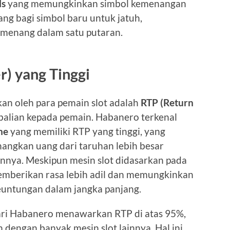
ls
yang memungkinkan simbol kemenangan
g bagi simbol baru untuk jatuh,
 menang dalam satu putaran.
r) yang Tinggi
ikan oleh para pemain slot adalah
RTP (Return
alian kepada pemain. Habanero terkenal
ne
yang memiliki RTP yang tinggi, yang
angkan uang dari taruhan lebih besar
innya. Meskipun mesin slot didasarkan pada
emberikan rasa lebih adil dan memungkinkan
euntungan dalam jangka panjang.
ri Habanero menawarkan RTP di atas 95%,
n dengan banyak mesin slot lainnya. Hal ini