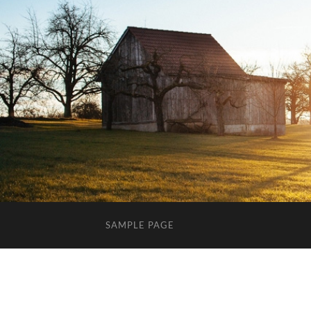
SAMPLE PAGE