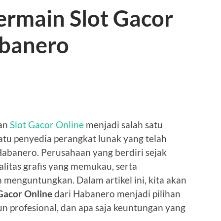
rmain Slot Gacor
abanero
nan
Slot Gacor Online
menjadi salah satu
satu penyedia perangkat lunak yang telah
 Habanero. Perusahaan yang berdiri sejak
alitas grafis yang memukau, serta
menguntungkan. Dalam artikel ini, kita akan
 Gacor Online
dari Habanero menjadi pilihan
un profesional, dan apa saja keuntungan yang