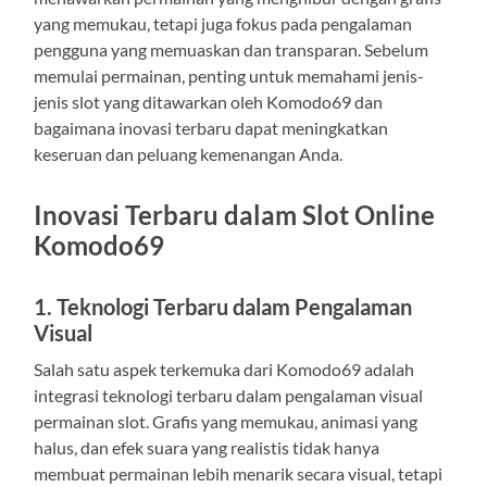
yang memukau, tetapi juga fokus pada pengalaman
pengguna yang memuaskan dan transparan. Sebelum
memulai permainan, penting untuk memahami jenis-
jenis slot yang ditawarkan oleh Komodo69 dan
bagaimana inovasi terbaru dapat meningkatkan
keseruan dan peluang kemenangan Anda.
Inovasi Terbaru dalam Slot Online
Komodo69
1. Teknologi Terbaru dalam Pengalaman
Visual
Salah satu aspek terkemuka dari Komodo69 adalah
integrasi teknologi terbaru dalam pengalaman visual
permainan slot. Grafis yang memukau, animasi yang
halus, dan efek suara yang realistis tidak hanya
membuat permainan lebih menarik secara visual, tetapi