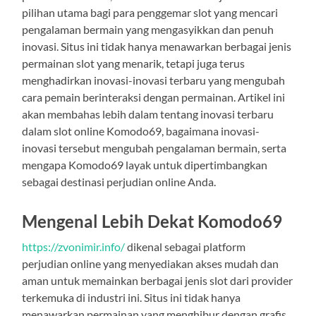
pilihan utama bagi para penggemar slot yang mencari
pengalaman bermain yang mengasyikkan dan penuh
inovasi. Situs ini tidak hanya menawarkan berbagai jenis
permainan slot yang menarik, tetapi juga terus
menghadirkan inovasi-inovasi terbaru yang mengubah
cara pemain berinteraksi dengan permainan. Artikel ini
akan membahas lebih dalam tentang inovasi terbaru
dalam slot online Komodo69, bagaimana inovasi-
inovasi tersebut mengubah pengalaman bermain, serta
mengapa Komodo69 layak untuk dipertimbangkan
sebagai destinasi perjudian online Anda.
Mengenal Lebih Dekat Komodo69
https://zvonimir.info/
dikenal sebagai platform
perjudian online yang menyediakan akses mudah dan
aman untuk memainkan berbagai jenis slot dari provider
terkemuka di industri ini. Situs ini tidak hanya
menawarkan permainan yang menghibur dengan grafis