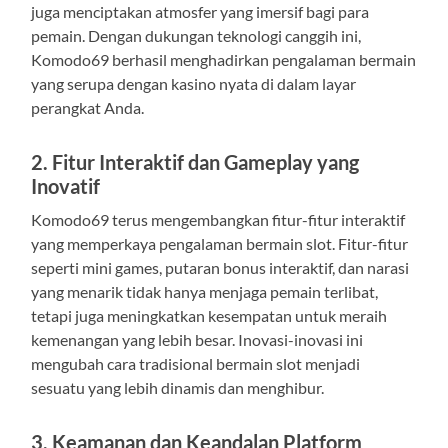
juga menciptakan atmosfer yang imersif bagi para
pemain. Dengan dukungan teknologi canggih ini,
Komodo69 berhasil menghadirkan pengalaman bermain
yang serupa dengan kasino nyata di dalam layar
perangkat Anda.
2. Fitur Interaktif dan Gameplay yang
Inovatif
Komodo69 terus mengembangkan fitur-fitur interaktif
yang memperkaya pengalaman bermain slot. Fitur-fitur
seperti mini games, putaran bonus interaktif, dan narasi
yang menarik tidak hanya menjaga pemain terlibat,
tetapi juga meningkatkan kesempatan untuk meraih
kemenangan yang lebih besar. Inovasi-inovasi ini
mengubah cara tradisional bermain slot menjadi
sesuatu yang lebih dinamis dan menghibur.
3. Keamanan dan Keandalan Platform