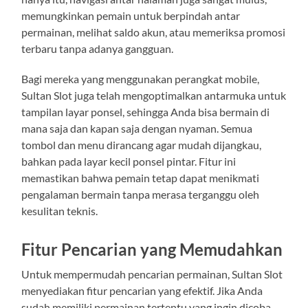
memungkinkan pemain untuk berpindah antar
permainan, melihat saldo akun, atau memeriksa promosi
terbaru tanpa adanya gangguan.
Bagi mereka yang menggunakan perangkat mobile,
Sultan Slot juga telah mengoptimalkan antarmuka untuk
tampilan layar ponsel, sehingga Anda bisa bermain di
mana saja dan kapan saja dengan nyaman. Semua
tombol dan menu dirancang agar mudah dijangkau,
bahkan pada layar kecil ponsel pintar. Fitur ini
memastikan bahwa pemain tetap dapat menikmati
pengalaman bermain tanpa merasa terganggu oleh
kesulitan teknis.
Fitur Pencarian yang Memudahkan
Untuk mempermudah pencarian permainan, Sultan Slot
menyediakan fitur pencarian yang efektif. Jika Anda
sudah memiliki permainan tertentu yang ingin dicoba,