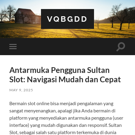
VQBGDD
Toggle
Toggle
search
mobile
field
menu
Antarmuka Pengguna Sultan
Slot: Navigasi Mudah dan Cepat
MAY 9, 2025
Bermain slot online bisa menjadi pengalaman yang
sangat menyenangkan, apalagi jika Anda bermain di
platform yang menyediakan antarmuka pengguna (user
interface) yang mudah digunakan dan responsif. Sultan
Slot, sebagai salah satu platform terkemuka di dunia