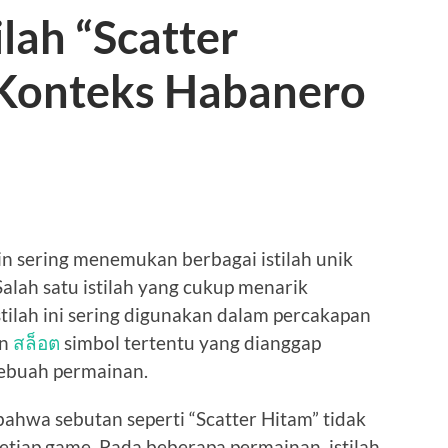
lah “Scatter
 Konteks Habanero
n sering menemukan berbagai istilah unik
alah satu istilah yang cukup menarik
stilah ini sering digunakan dalam percakapan
an
สล็อต
simbol tertentu yang dianggap
sebuah permainan.
hwa sebutan seperti “Scatter Hitam” tidak
setiap game. Pada beberapa permainan, istilah