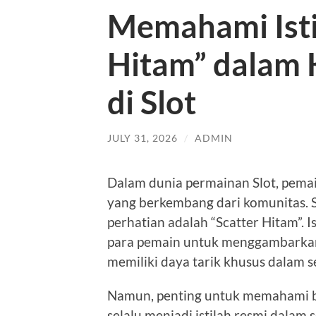
Memahami Isti
Hitam” dalam
di Slot
JULY 31, 2026
/
ADMIN
Dalam dunia permainan Slot, pemai
yang berkembang dari komunitas. S
perhatian adalah “Scatter Hitam”. I
para pemain untuk menggambark
memiliki daya tarik khusus dalam 
Namun, penting untuk memahami ba
selalu menjadi istilah resmi dalam 