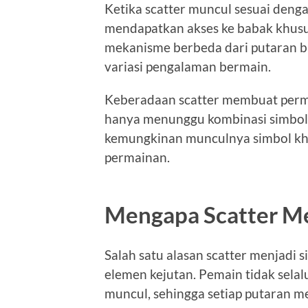
Ketika scatter muncul sesuai deng
mendapatkan akses ke babak khusus
mekanisme berbeda dari putaran b
variasi pengalaman bermain.
Keberadaan scatter membuat perma
hanya menunggu kombinasi simbol
kemungkinan munculnya simbol kh
permainan.
Mengapa Scatter Me
Salah satu alasan scatter menjadi 
elemen kejutan. Pemain tidak sela
muncul, sehingga setiap putaran mem